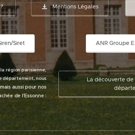
?..
Mentions Légales
iren/Siret
ANR Groupe Ess
 la région parisienne,
ne département, nous
La découverte de 
, mais aussi pour nos
départ
achée de l'Essonne :