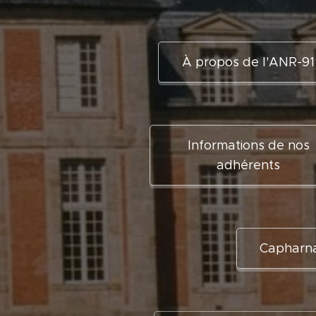
À propos de l'ANR-91
Informations de nos
adhérents
Capharna