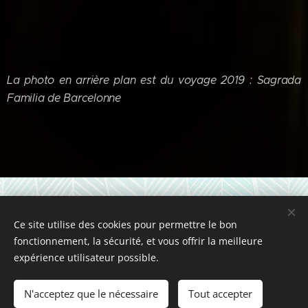
La photo en arrière plan est du voyage 2019 : Sagrada
Familia de Barcelonne
ANR Groupe Essonne
•
•
18 rue du Général Barrois
91700
• Téléphone :+33 1 69 42 85 05
VILLIERS sur Orge
Ce site utilise des cookies pour permettre le bon
(répondeur) •
Mise à jour 4 août 2026 15h.
fonctionnement, la sécurité, et vous offrir la meilleure
expérience utilisateur possible.
Droit à l'image : Lors de nos activités, des photos peuvent être diffusées
sur nos publications. Si vous ne souhaitez pas y figurer,
nous le faire
N'acceptez que le nécessaire
Tout accepter