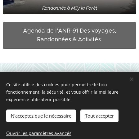
Randonnée à Milly la Forêt
Agenda de l'ANR-91 Des voyages,
Randonnées & Activités
ANR Groupe Essonne
•
•
18 rue du Général Barrois
91700
• Téléphone :+33 1 69 42 85 05
VILLIERS sur Orge
Ce site utilise des cookies pour permettre le bon
(répondeur) •
Mise à jour 4 août 2026 15h.
fonctionnement, la sécurité, et vous offrir la meilleure
expérience utilisateur possible.
Droit à l'image : Lors de nos activités, des photos peuvent être diffusées
sur nos publications. Si vous ne souhaitez pas y figurer,
nous le faire
N'acceptez que le nécessaire
Tout accepter
savoir
par mail
.
Ouvrir les paramètres avancés
Cookies