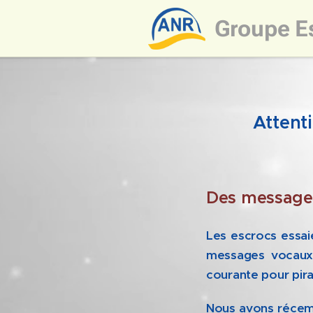
Groupe
E
Attent
Des message
Les escrocs essa
messages vocaux 
courante pour pir
Nous avons récemm