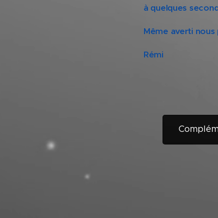
à quelques second
Même averti nous p
Rémi
Complémen