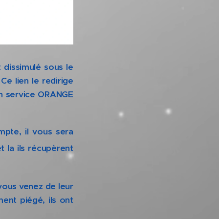
t dissimulé sous le
 lien le redirige
un service ORANGE
pte, il vous sera
t la ils récupèrent
vous venez de leur
ent piégé, ils ont