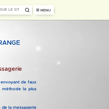
MENU
 ORANGE
sagerie
 envoyant de faux
a méthode la plus
s de la messagerie