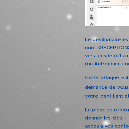
Le destinataire es
nom <RÉCEPTION> d
vers un site (d'h
(ou Autre) bien c
Cette attaque es
demandé de vous 
votre identifiant 
Le piège se refer
donner les clés, i
accès à vos conta