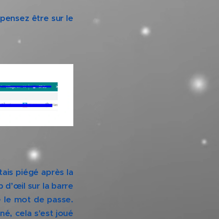
pensez être sur le
ais piégé après la
 d’œil sur la barre
é le mot de passe.
né, cela s'est joué