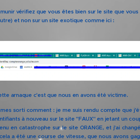
nir vérifiez que vous êtes bien sur le site que vous 
tre) et non sur un site exotique comme ici :
cette arnaque c'est que nous en avons été victime.
es sorti comment : je me suis rendu compte que j'ét
tifiants à nouveau sur le site "FAUX" en jetant un coup
evenu en catastrophe sur le site ORANGE, et j'ai chang
à, cela a été une course de vitesse, que nous avons gag