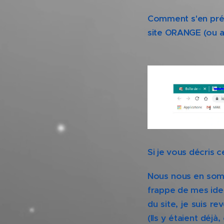
Comment s'en prému
site ORANGE (ou au
Si je vous décris 
Nous nous en somm
frappe de mes iden
du site, je suis r
(Ils y étaient déj